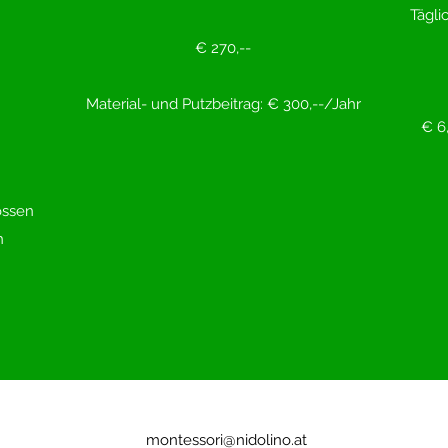
Tägli
€ 270,--
Material- und Putzbeitrag: € 300,--/Jahr
€ 6
ossen
n
montessori@nidolino.at